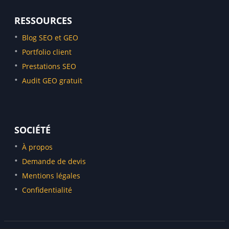
Consultant SEO Monaco
Consultant SEO Marseille
RESSOURCES
Consultant SEO Menton
Blog SEO et GEO
Consultant SEO Cannes
Portfolio client
Consultant SEO Antibes
Prestations SEO
Consultant SEO Sophia-Antipolis
Audit GEO gratuit
Consultant SEO Aix-en-Provence
Consultant SEO Paris
SOCIÉTÉ
À propos
Demande de devis
Mentions légales
Confidentialité