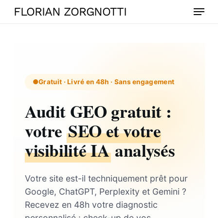
Skip
Menu
FLORIAN ZORGNOTTI
to
main
content
Gratuit · Livré en 48h · Sans engagement
Audit GEO gratuit :
votre
SEO et votre
visibilité IA
analysés
Votre site est-il techniquement prêt pour
Google, ChatGPT, Perplexity et Gemini ?
Recevez en 48h votre diagnostic
personnalisé : check-up de vos