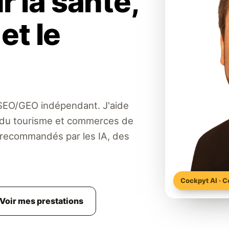
 la santé,
et le
t SEO/GEO indépendant. J'aide
s du tourisme et commerces de
 recommandés par les IA, des
Cockpyt AI · 
Voir mes prestations