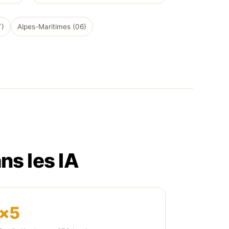
T)
Alpes-Maritimes (06)
ns les IA
×5