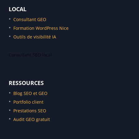
LOCAL
Consultant GEO
Formation WordPress Nice
Outils de visibilité IA
Consultant SEO local
Consultant SEO Monaco
Consultant SEO Marseille
RESSOURCES
Consultant SEO Menton
Blog SEO et GEO
Consultant SEO Cannes
Portfolio client
Consultant SEO Antibes
Prestations SEO
Consultant SEO Sophia-Antipolis
Audit GEO gratuit
Consultant SEO Aix-en-Provence
Consultant SEO Paris