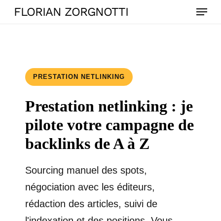
Skip
Menu
FLORIAN ZORGNOTTI
to
main
content
PRESTATION NETLINKING
Prestation netlinking : je
pilote votre campagne de
backlinks de A à Z
Sourcing manuel des spots,
négociation avec les éditeurs,
rédaction des articles, suivi de
l'indexation et des positions. Vous