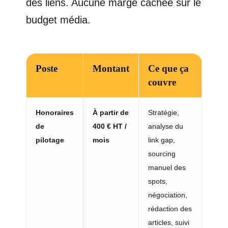
des liens. Aucune marge cachée sur le
budget média.
Poste
Montant
Ce que ça
couvre
Honoraires
À partir de
Stratégie,
de
400 € HT /
analyse du
pilotage
mois
link gap,
sourcing
manuel des
spots,
négociation,
rédaction des
articles, suivi