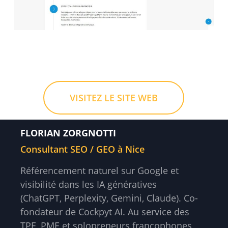
VISITEZ LE SITE WEB
FLORIAN ZORGNOTTI
Consultant SEO / GEO à Nice
Référencement naturel sur Google et
visibilité dans les IA génératives
(ChatGPT, Perplexity, Gemini, Claude). Co-
fondateur de Cockpyt AI. Au service des
TPE, PME et solopreneurs francophones