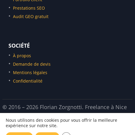
Consultant SEO Antibes
Prestations SEO
Consultant SEO Sophia-Antipolis
Audit GEO gratuit
Consultant SEO Aix-en-Provence
Consultant SEO Paris
SOCIÉTÉ
À propos
Demande de devis
Mentions légales
Confidentialité
©
2016 –
2026
Florian Zorgnotti. Freelance à Nice
(43 bis Rue Vernier, 06000)
Nous utilisons des cookies pour vous offrir la meilleure
expérience sur notre site.
English