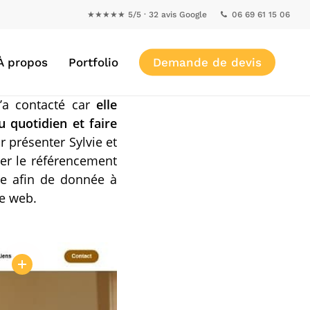
★★★★★ 5/5 · 32 avis Google
06 69 61 15 06
À propos
Portfolio
Demande de devis
m’a contacté car
elle
u quotidien et faire
 présenter Sylvie et
er le référencement
sée afin de donnée à
te web.