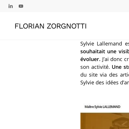
Skip
linkedin
youtube
to
main
FLORIAN ZORGNOTTI
content
Sylvie Lallemand e
souhaitait une visi
évoluer.
J’ai donc c
son activité.
Une st
du site via des art
Sylvie des idées d’a