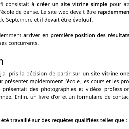
éfi consistait à
créer un site vitrine simple
pour att
l’école de danse. Le site web devait être
rapidemment
 de Septembre et
il devait être évolutif.
apidemment
arriver en première position des résultat
ses concurrents.
n
j’ai pris la décision de partir sur un
site vitrine on
r présenter rapidemment l’école, les cours et les p
e présentait des photographies et vidéos profession
année. Enfin, un livre d’or et un formulaire de contac
té travaillé sur des requêtes qualifiées telles que :