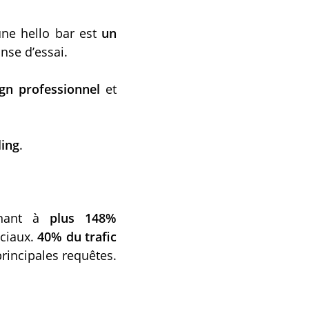
ne hello bar est
un
nse d’essai.
gn professionnel
et
ing
.
tenant à
plus 148%
ociaux.
40% du trafic
principales requêtes.