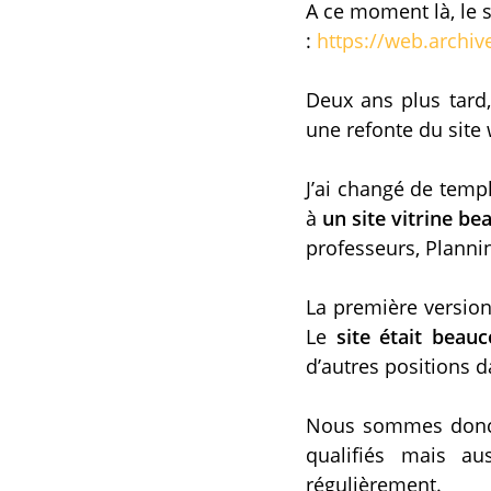
A ce moment là, le 
:
https://web.archi
Deux ans plus tard
une refonte du site 
J’ai changé de temp
à
un site vitrine b
professeurs, Plannin
La première versio
Le
site était beau
d’autres positions 
Nous sommes donc 
qualifiés mais a
régulièrement.