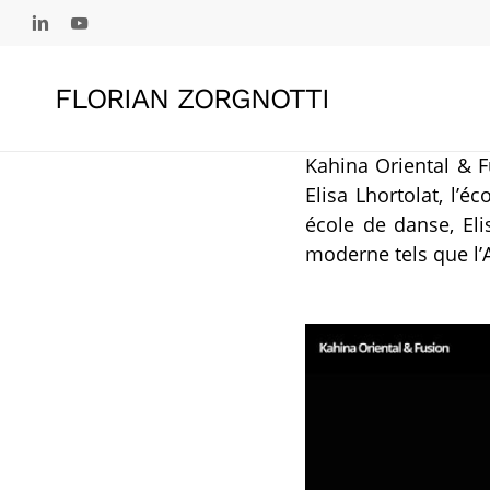
Skip
linkedin
youtube
to
main
FLORIAN ZORGNOTTI
content
Kahina Oriental & 
Elisa Lhortolat, l’
école de danse, El
moderne tels que l’AT