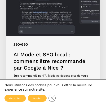
local
:
comment
être
recommandé
par
Google
SEO/GEO
à
Nice
AI Mode et SEO local :
?
comment être recommandé
par Google à Nice ?
Être recommandé par l'AI Mode ne dépend plus de votre
position dans le Local Pack. Une étude sur 1 120 requêtes
Nous utilisons des cookies pour vous offrir la meilleure
locales montre que 28,5 % des entreprises présentes
expérience sur notre site.
dans…
Fermer la bannière des cookies 
Accepter
Rejeter
Florian Zorgnotti