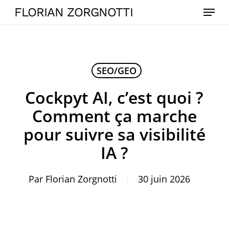
Skip
Menu
FLORIAN ZORGNOTTI
to
main
content
SEO/GEO
Cockpyt AI, c’est quoi ?
Comment ça marche
pour suivre sa visibilité
IA ?
Par
Florian Zorgnotti
30 juin 2026