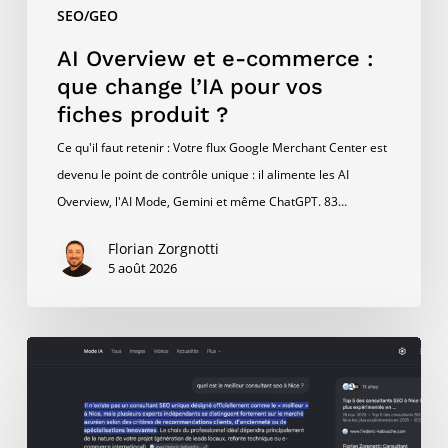
SEO/GEO
fiches
produit
AI Overview et e-commerce :
?
que change l’IA pour vos
fiches produit ?
Ce qu'il faut retenir : Votre flux Google Merchant Center est
devenu le point de contrôle unique : il alimente les AI
Overview, l'AI Mode, Gemini et même ChatGPT. 83…
Florian Zorgnotti
5 août 2026
AI
Mode
et
SEO