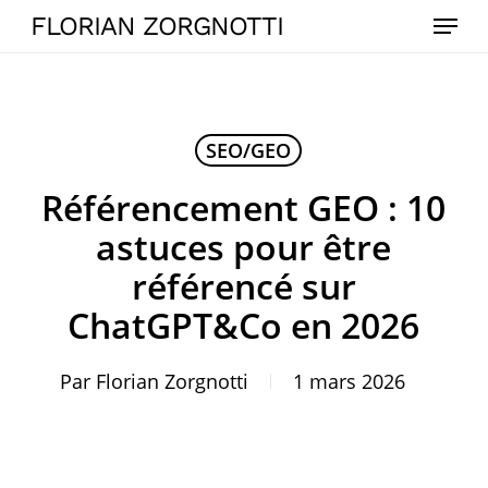
Skip
Menu
FLORIAN ZORGNOTTI
to
main
content
SEO/GEO
Référencement GEO : 10
astuces pour être
référencé sur
ChatGPT&Co en 2026
Par
Florian Zorgnotti
1 mars 2026