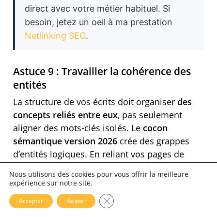
direct avec votre métier habituel. Si
besoin, jetez un oeil à ma prestation
Netlinking SEO
.
Astuce 9 : Travailler la cohérence des
entités
La structure de vos écrits doit organiser
des
concepts reliés entre eux
, pas seulement
aligner des mots-clés isolés. Le
cocon
sémantique version 2026
crée des grappes
d’entités logiques. En reliant vos pages de
manière fluide, vous aidez les assistants
Nous utilisons des cookies pour vous offrir la meilleure
virtuels à naviguer dans votre expertise.
expérience sur notre site.
Fermer la bannière des cookies 
Accepter
Rejeter
L’IA cherche à cartographier vos