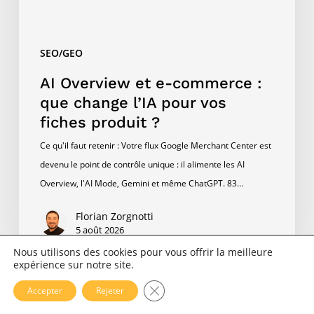
l’IA
pour
vos
SEO/GEO
fiches
produit
AI Overview et e-commerce :
?
que change l’IA pour vos
fiches produit ?
Ce qu'il faut retenir : Votre flux Google Merchant Center est
devenu le point de contrôle unique : il alimente les AI
Overview, l'AI Mode, Gemini et même ChatGPT. 83…
Florian Zorgnotti
5 août 2026
Nous utilisons des cookies pour vous offrir la meilleure
expérience sur notre site.
AI
Fermer la bannière des cookies 
Accepter
Rejeter
Mode