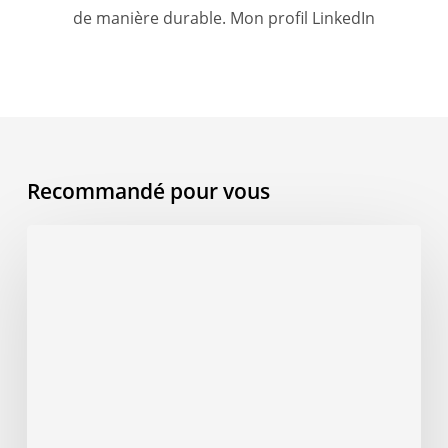
de manière durable.
Mon profil LinkedIn
Recommandé pour vous
AI
Overview
et
e-
commerce
:
que
change