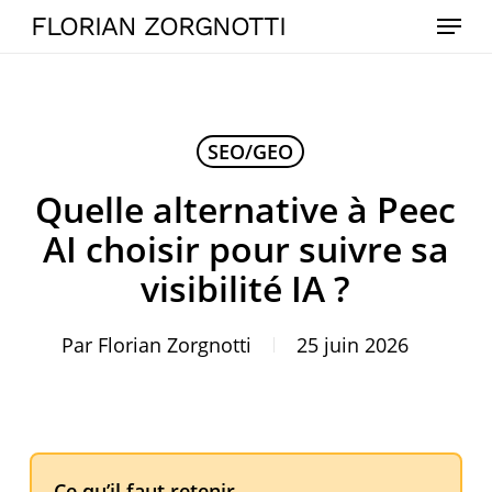
Skip
Menu
FLORIAN ZORGNOTTI
to
main
content
SEO/GEO
Quelle alternative à Peec
AI choisir pour suivre sa
visibilité IA ?
Par
Florian Zorgnotti
25 juin 2026
Ce qu’il faut retenir