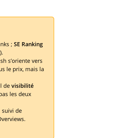
inks ;
SE Ranking
).
sh s’oriente vers
us le prix, mais la
il de
visibilité
pas les deux
 suivi de
Overviews.