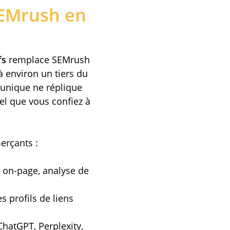
 SEMrush en
fs
remplace SEMrush
 environ un tiers du
 unique ne réplique
réel que vous confiez à
erçants :
t on-page, analyse de
s profils de liens
hatGPT, Perplexity,