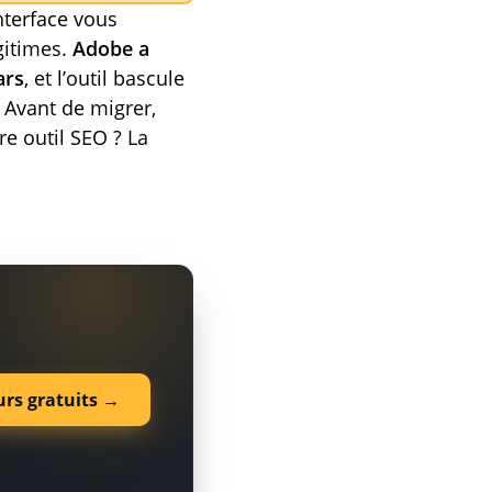
nterface vous
gitimes.
Adobe a
ars
, et l’outil bascule
 Avant de migrer,
e outil SEO ? La
urs gratuits →