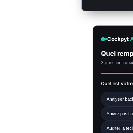
Cockpyt
A
Quel remp
3 questions pour 
Quel est votre
Analyser back
Suivre positio
Auditer la te