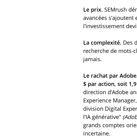
Le prix.
SEMrush déma
avancées s’ajoutent 
l’investissement devie
La complexité.
Des d
recherche de mots-cl
jamais.
Le rachat par Adobe
$ par action, soit 1,9
direction d’Adobe an
Experience Manager, 
division Digital Expe
l’IA générative
(Adob
grands comptes orient
incertaine.