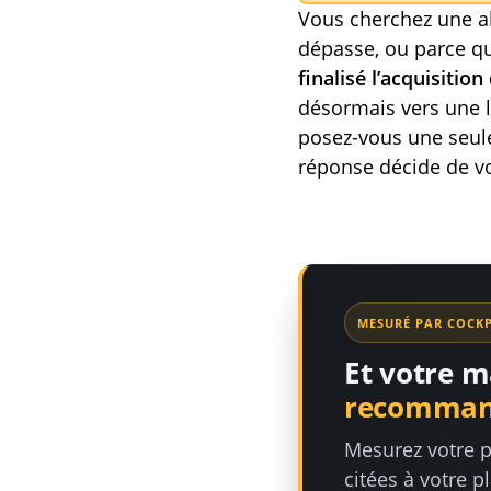
Vous cherchez une al
dépasse, ou parce qu
finalisé l’acquisitio
désormais vers une l
posez-vous une seule
réponse décide de vo
MESURÉ PAR COCKP
Et votre m
recommand
Mesurez votre p
citées à votre p