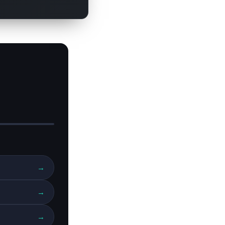
→
→
→