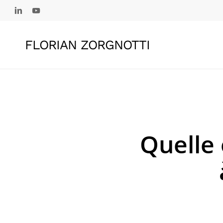
Skip
linkedin
youtube
to
main
FLORIAN ZORGNOTTI
content
Quelle 