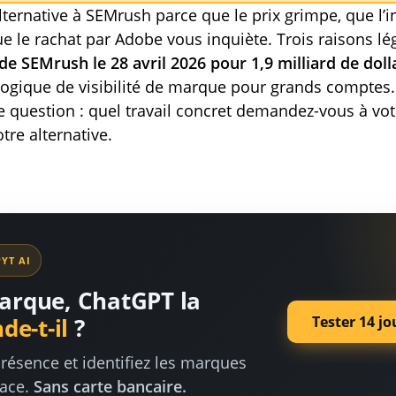
ternative à SEMrush parce que le prix grimpe, que l’i
e le rachat par Adobe vous inquiète. Trois raisons lé
n de SEMrush le 28 avril 2026 pour 1,9 milliard de doll
ogique de visibilité de marque pour grands comptes.
 question : quel travail concret demandez-vous à votr
tre alternative.
YT AI
arque, ChatGPT la
Tester 14 jo
e-t-il
?
résence et identifiez les marques
lace.
Sans carte bancaire.