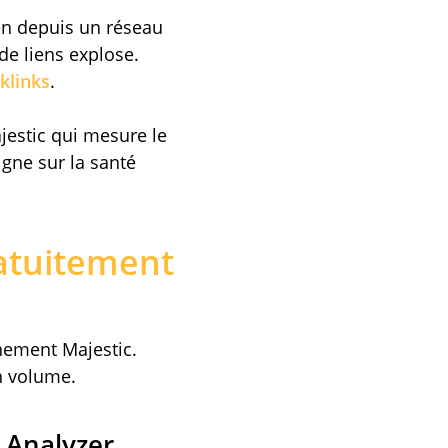
ien depuis un réseau
de liens explose.
klinks
.
ajestic qui mesure le
igne sur la santé
atuitement
nnement Majestic.
n volume.
 Analyzer