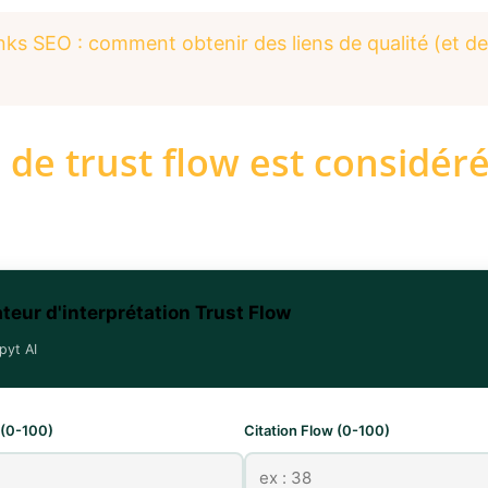
nks SEO : comment obtenir des liens de qualité (et des
 de trust flow est considé
teur d'interprétation Trust Flow
pyt AI
 (0-100)
Citation Flow (0-100)