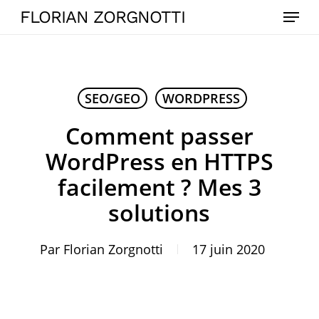
Skip
Menu
FLORIAN ZORGNOTTI
to
main
content
SEO/GEO
WORDPRESS
Comment passer
WordPress en HTTPS
facilement ? Mes 3
solutions
Par
Florian Zorgnotti
17 juin 2020