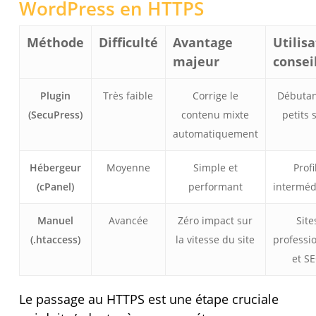
WordPress en HTTPS
Méthode
Difficulté
Avantage
Utilis
majeur
consei
Plugin
Très faible
Corrige le
Débutan
(SecuPress)
contenu mixte
petits 
automatiquement
Hébergeur
Moyenne
Simple et
Profi
(cPanel)
performant
interméd
Manuel
Avancée
Zéro impact sur
Site
(.htaccess)
la vitesse du site
professi
et S
Le passage au HTTPS est une étape cruciale