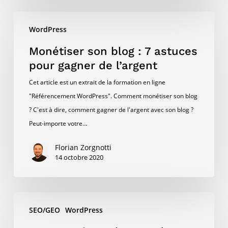
Monétiser
WordPress
son
blog
Monétiser son blog : 7 astuces
:
pour gagner de l’argent
7
Cet article est un extrait de la formation en ligne
astuces
"Référencement WordPress". Comment monétiser son blog
pour
? C'est à dire, comment gagner de l'argent avec son blog ?
gagner
Peut-importe votre…
de
l’argent
Florian Zorgnotti
14 octobre 2020
Tout
SEO/GEO
WordPress
savoir
sur