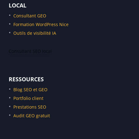
LOCAL
Consultant GEO
Formation WordPress Nice
Outils de visibilité IA
Consultant SEO local
Consultant SEO Monaco
Consultant SEO Marseille
RESSOURCES
Consultant SEO Menton
Blog SEO et GEO
Consultant SEO Cannes
Portfolio client
Consultant SEO Antibes
Prestations SEO
Consultant SEO Sophia-Antipolis
Audit GEO gratuit
Consultant SEO Aix-en-Provence
Consultant SEO Paris