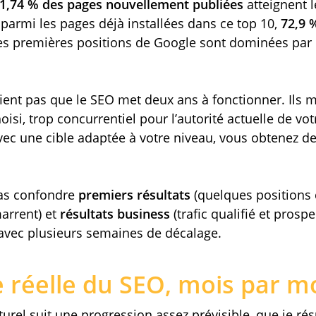
1,74 % des pages nouvellement publiées
atteignent 
 parmi les pages déjà installées dans ce top 10,
72,9 
 les premières positions de Google sont dominées par
fient pas que le SEO met deux ans à fonctionner. Ils 
isi, trop concurrentiel pour l’autorité actuelle de votr
vec une cible adaptée à votre niveau, vous obtenez de
pas confondre
premiers résultats
(quelques positions 
arrent) et
résultats business
(trafic qualifié et prospe
 avec plusieurs semaines de décalage.
e réelle du SEO, mois par m
urel suit une progression assez prévisible, que je rés