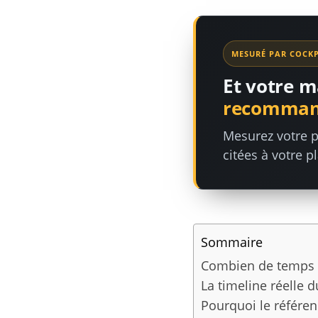
MESURÉ PAR COCKP
Et votre m
recommand
Mesurez votre p
citées à votre p
Sommaire
Combien de temps fa
La timeline réelle 
Pourquoi le référen