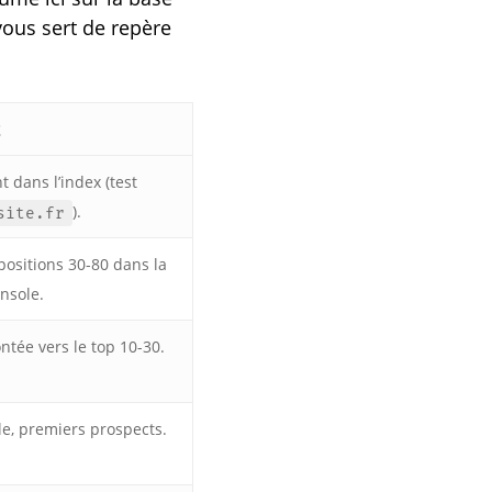
vous sert de repère
z
 dans l’index (test
).
site.fr
positions 30-80 dans la
nsole.
ntée vers le top 10-30.
le, premiers prospects.