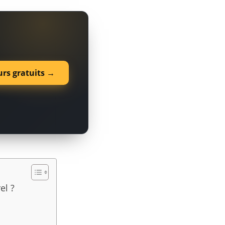
urs gratuits →
el ?