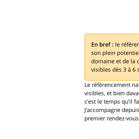
En bref :
le référe
son plein potentie
domaine et de la 
visibles dès 3 à 
Le référencement n
visibles, et bien dav
c’est le temps qu’il f
J’accompagne depuis
premier rendez-vous