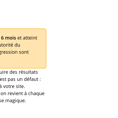
à 6 mois
et atteint
utorité du
gression sont
ire des résultats
est pas un défaut :
 votre site.
ion revient à chaque
sse magique.