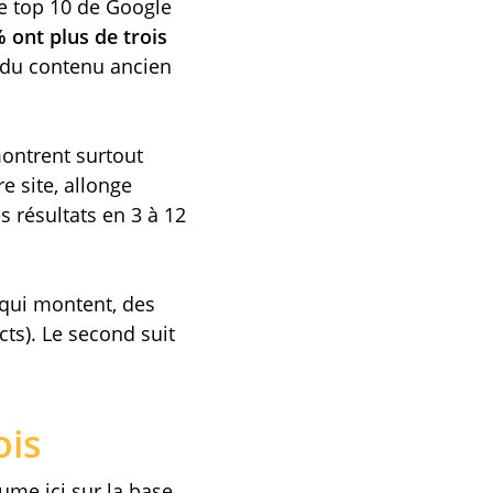
le top 10 de Google
% ont plus de trois
 du contenu ancien
montrent surtout
e site, allonge
s résultats en 3 à 12
qui montent, des
cts). Le second suit
ois
ume ici sur la base