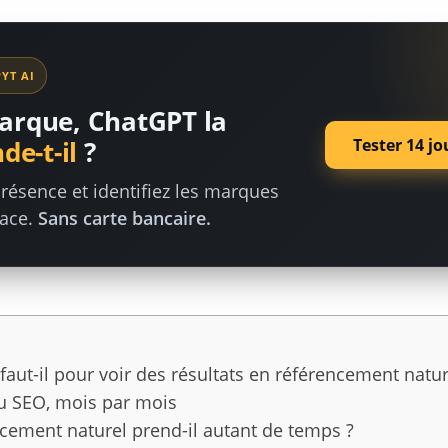
YT AI
arque, ChatGPT la
Tester 14 jo
e-t-il
?
résence et identifiez les marques
lace.
Sans carte bancaire.
ut-il pour voir des résultats en référencement natur
du SEO, mois par mois
cement naturel prend-il autant de temps ?