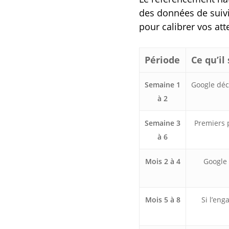
des données de suivi
pour calibrer vos att
Période
Ce qu’il
Semaine 1
Google déc
à 2
Semaine 3
Premiers 
à 6
Mois 2 à 4
Google 
Mois 5 à 8
Si l’eng