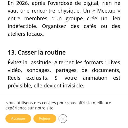
En 2026, après l’overdose de digital, rien ne
vaut une rencontre physique. Un « Meetup »
entre membres d’un groupe crée un lien
indéfectible. Organisez des cafés ou des
ateliers locaux.
13. Casser la routine
Évitez la lassitude. Alternez les formats : Lives
vidéo, sondages, partages de documents,
Reels exclusifs. Si votre animation est
prévisible, elle devient invisible.
Objectifs de conversion : Faire
Nous utilisons des cookies pour vous offrir la meilleure
expérience sur notre site.
du groupe un moteur de
Fermer la bannière des cookies 
Accepter
Rejeter
revenus