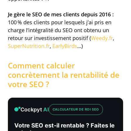
Je gère le SEO de mes clients depuis 2016 :
100 % des clients pour lesquels j’ai pris en
charge l’intégralité du SEO ont obtenu un
retour sur investissement positif (
Weedy.fr
,
SuperNutrition.fr
,
EarlyBirds
…)
Comment calculer
concrètement la rentabilité de
votre SEO ?
Cockpyt
AI
CALCULATEUR DE ROI SEO
Votre SEO est-il rentable ? Faites le