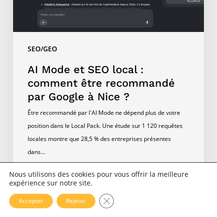
être
recommandé
par
Google
SEO/GEO
à
Nice
AI Mode et SEO local :
?
comment être recommandé
par Google à Nice ?
Être recommandé par l'AI Mode ne dépend plus de votre
position dans le Local Pack. Une étude sur 1 120 requêtes
locales montre que 28,5 % des entreprises présentes
dans…
Nous utilisons des cookies pour vous offrir la meilleure
Florian Zorgnotti
expérience sur notre site.
31 juillet 2026
Fermer la bannière des cookies 
Accepter
Rejeter