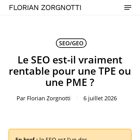
Skip
Menu
FLORIAN ZORGNOTTI
to
main
content
SEO/GEO
Le SEO est-il vraiment
rentable pour une TPE ou
une PME ?
Par
Florian Zorgnotti
6 juillet 2026
En bref :
le SEO est l’un des