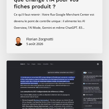
fiches produit ?
Ce qu'il faut retenir : Votre flux Google Merchant Center est
devenu le point de contrôle unique : il alimente les AI
Overview, l'AI Mode, Gemini et même ChatGPT. 83…
Florian Zorgnotti
5 août 2026
AI
Mode
et
SEO
local
:
comment