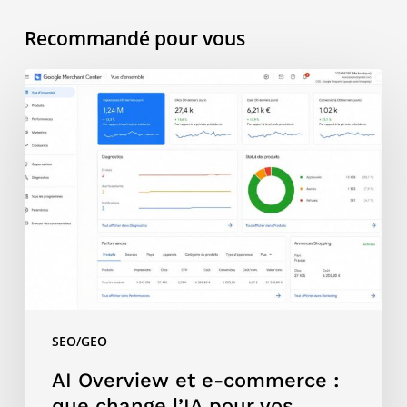
Recommandé pour vous
AI
Overview
et
e-
commerce
:
que
change
l’IA
pour
vos
SEO/GEO
fiches
produit
AI Overview et e-commerce :
?
que change l’IA pour vos