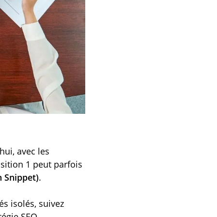
hui, avec les
sition 1 peut parfois
h Snippet)
.
s isolés, suivez
atégie SEO