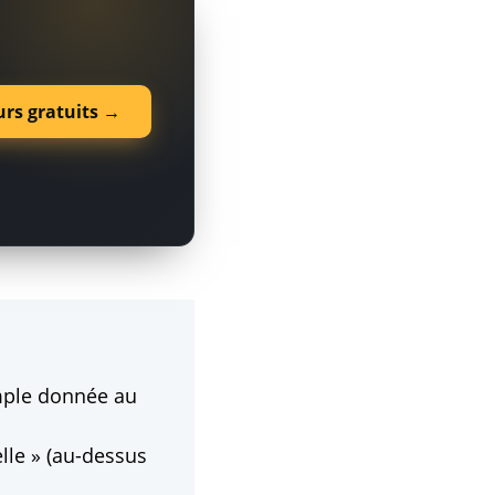
urs gratuits →
mple donnée au
elle » (au-dessus