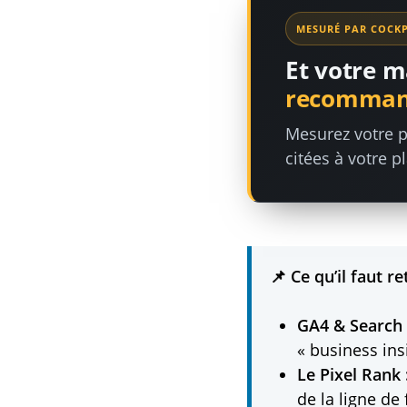
MESURÉ PAR COCKP
Et votre m
recommand
Mesurez votre p
citées à votre p
📌 Ce qu’il faut re
GA4 & Search 
« business ins
Le Pixel Rank 
de la ligne de 