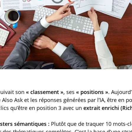
uivait son
« classement »,
ses
« positions »
. Aujourd’
e Also Ask et les réponses générées par l’IA, être en po
lics qu’être en position 3 avec un
extrait enrichi (Ric
usters sémantiques :
Plutôt que de traquer 10 mots-clé
sur des thématiques complètes. C’est la base d’une str