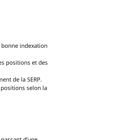
la bonne indexation
es positions et des
ment de la SERP.
 positions selon la
n passant d’une