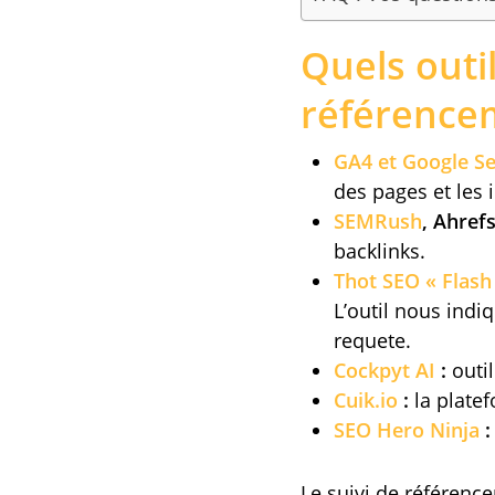
Quels outil
référence
GA4 et Google S
des pages et les 
SEMRush
, Ahref
backlinks.
Thot SEO « Flash
L’outil nous indi
requete.
Cockpyt AI
:
outil
Cuik.io
:
la platef
SEO Hero Ninja
:
Le suivi de référenc