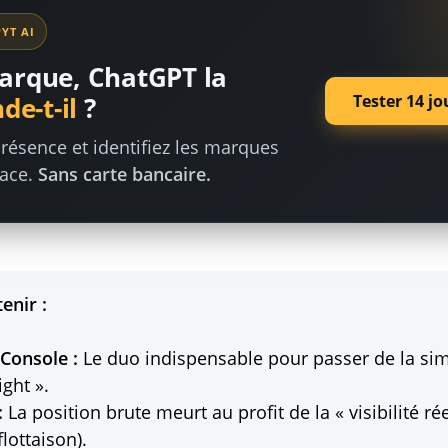
YT AI
arque, ChatGPT la
Tester 14 jo
e-t-il
?
résence et identifiez les marques
lace.
Sans carte bancaire.
tenir :
Console :
Le duo indispensable pour passer de la si
ight ».
:
La position brute meurt au profit de la « visibilité ré
flottaison).