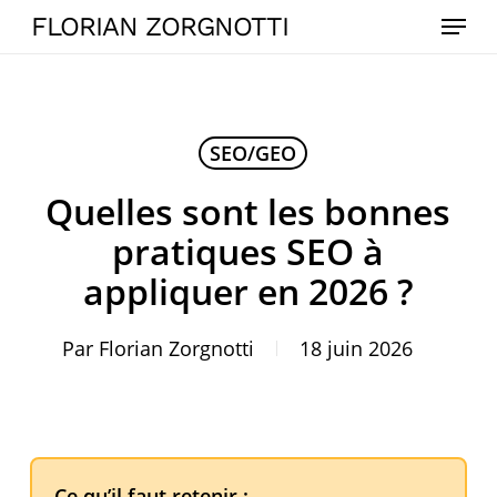
Skip
Menu
FLORIAN ZORGNOTTI
to
main
content
SEO/GEO
Quelles sont les bonnes
pratiques SEO à
appliquer en 2026 ?
Par
Florian Zorgnotti
18 juin 2026
Ce qu’il faut retenir :