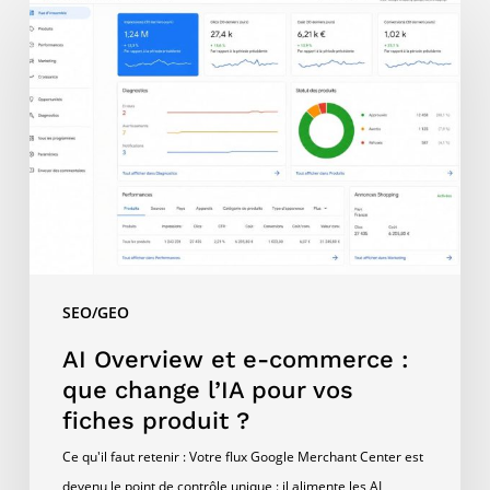
Overview
et
e-
commerce
:
que
change
l’IA
pour
vos
SEO/GEO
fiches
produit
AI Overview et e-commerce :
?
que change l’IA pour vos
fiches produit ?
Ce qu'il faut retenir : Votre flux Google Merchant Center est
devenu le point de contrôle unique : il alimente les AI