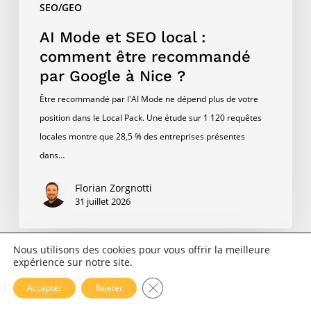
SEO/GEO
à
Nice
AI Mode et SEO local :
?
comment être recommandé
par Google à Nice ?
Être recommandé par l'AI Mode ne dépend plus de votre
position dans le Local Pack. Une étude sur 1 120 requêtes
locales montre que 28,5 % des entreprises présentes
dans…
Florian Zorgnotti
31 juillet 2026
Nous utilisons des cookies pour vous offrir la meilleure
Microsoft
expérience sur notre site.
Clarity
Fermer la bannière des cookies 
Accepter
Rejeter
: