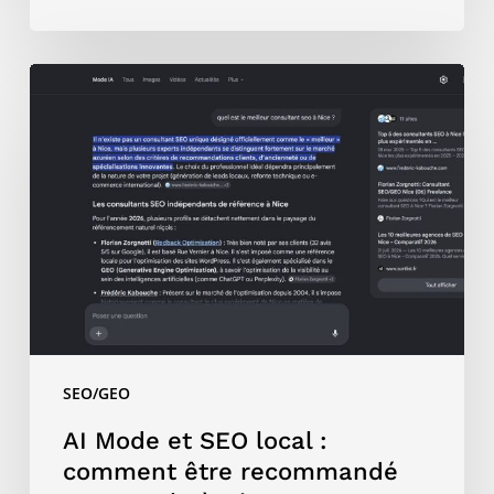
AI
Mode
et
SEO
local
:
comment
être
recommandé
par
Google
SEO/GEO
à
Nice
AI Mode et SEO local :
?
comment être recommandé