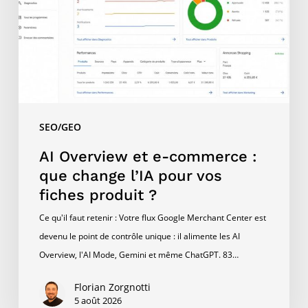
commerce
:
que
change
l’IA
pour
vos
SEO/GEO
fiches
produit
AI Overview et e-commerce :
?
que change l’IA pour vos
fiches produit ?
Ce qu'il faut retenir : Votre flux Google Merchant Center est
devenu le point de contrôle unique : il alimente les AI
Overview, l'AI Mode, Gemini et même ChatGPT. 83…
Florian Zorgnotti
5 août 2026