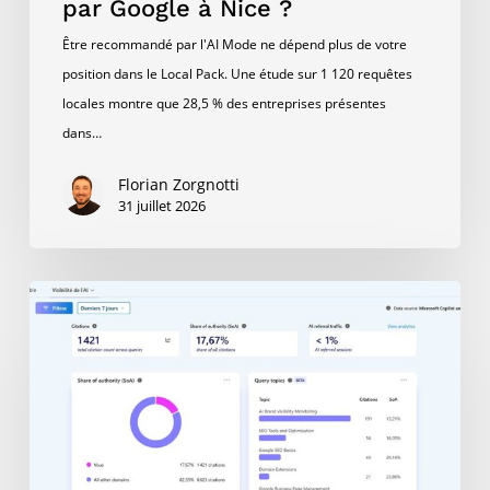
par Google à Nice ?
Être recommandé par l'AI Mode ne dépend plus de votre
position dans le Local Pack. Une étude sur 1 120 requêtes
locales montre que 28,5 % des entreprises présentes
dans…
Florian Zorgnotti
31 juillet 2026
Microsoft
Clarity
:
que
vaut
son
nouveau