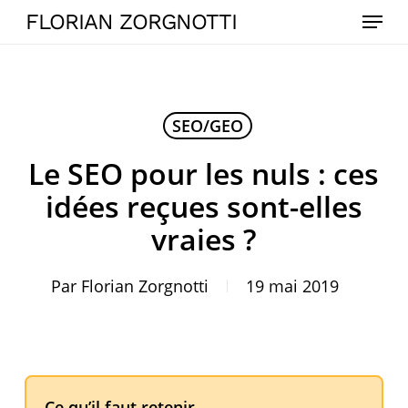
Skip
Menu
FLORIAN ZORGNOTTI
to
main
content
SEO/GEO
Le SEO pour les nuls : ces
idées reçues sont-elles
vraies ?
Par
Florian Zorgnotti
19 mai 2019
Ce qu’il faut retenir