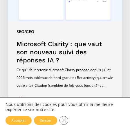
suivi
des
réponses
IA
SEO/GEO
?
Microsoft Clarity : que vaut
son nouveau suivi des
réponses IA ?
Ce qu'il faut retenir Microsoft Clarity propose depuis juillet
2026 trois tableaux de bord gratuits : Bot activity (qui crawle
votre site), Citation (combien de fois vous êtes cité) et…
Florian Zorgnotti
Nous utilisons des cookies pour vous offrir la meilleure
29 juillet 2026
expérience sur notre site.
Fermer la bannière des cookies 
Accepter
Rejeter